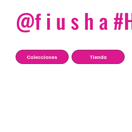
@f i u s h a 
Colecciones
Tienda