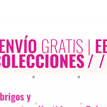
ENVÍO
GRATIS
|
E
COLECCIONES
/ /
brigos y