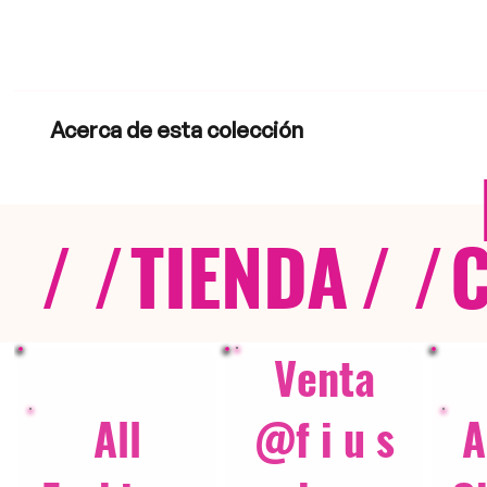
Acerca de esta colección
/ /
TIENDA
/ /
Venta
All
@f i u s
A