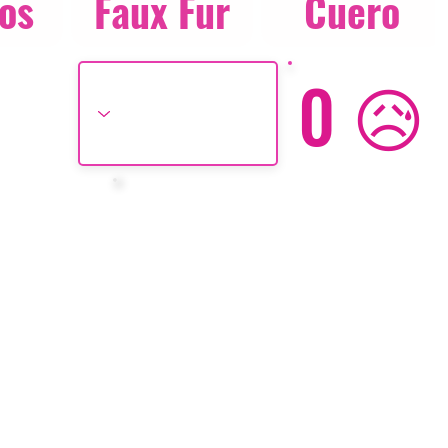
os
Faux Fur
Cuero
0 😥