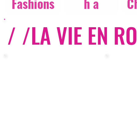
Fashions
h a
C
/ /
LA VIE EN R