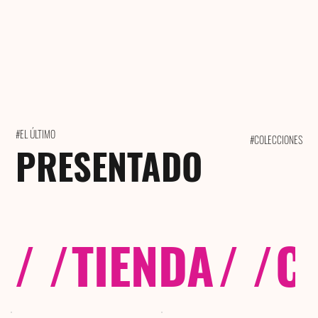
#EL ÚLTIMO
#COLECCIONES
PRESENTADO
/ /
TIENDA
/ /
C