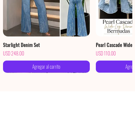
Starlight Denim Set
Pearl Cascade Wide
Precio
Precio
USD 248.00
USD 110.00
Agregar al carrito
Agrega