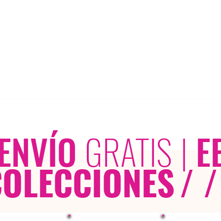
ENVÍO
GRATIS
|
E
COLECCIONES
/ /