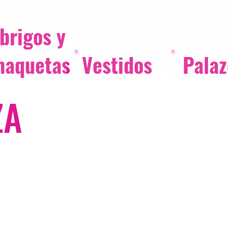
brigos y
haquetas
Vestidos
Palaz
ZA