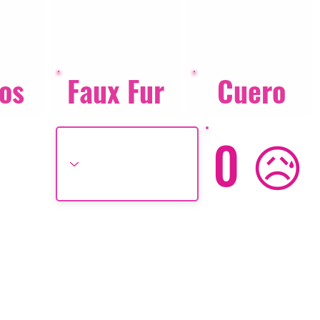
os
Faux Fur
Cuero
0 😥