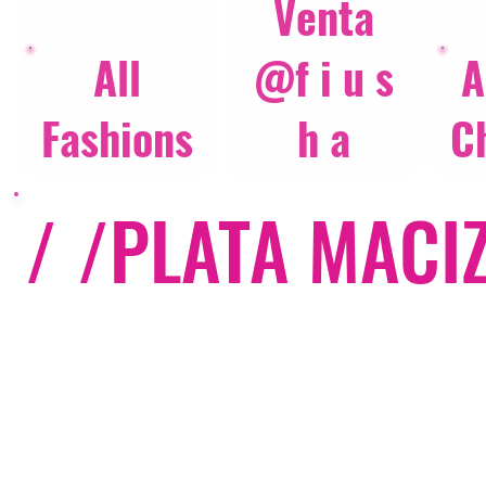
Venta
All
@f i u s
A
Fashions
h a
C
/ /
PLATA MACI