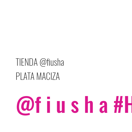
TIENDA @fiusha
PLATA MACIZA
@f i u s h a 