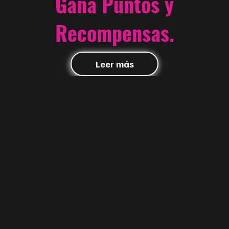
Gana Puntos y
Recompensas.
Leer más
Contacto
FIUSHA | McALLEN
+1 956-800-4589
info@f i u s h a
FASHION
.com
520 S. Main St.