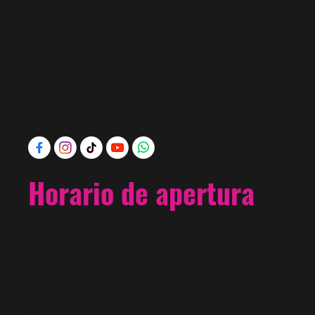
McAllen, Texas 78501
Obtener las direcciones
Lunes - Sabado
10 a.m - 7 p.m
Domingos 11 a.m - 5 p.m
Horario de apertura
Lunes
10am - 7pm
Martes
10am - 7pm
Miércoles
10am - 7pm
Jueves
10am - 7pm