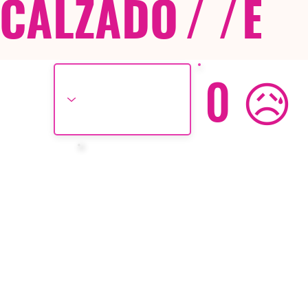
CALZADO
/ /
EX
0 😥