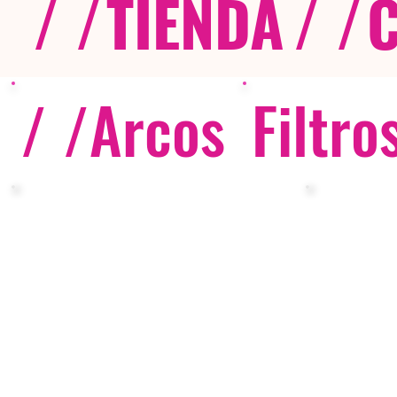
/ /
TIENDA
/ /
/ /
Arcos
Filtro