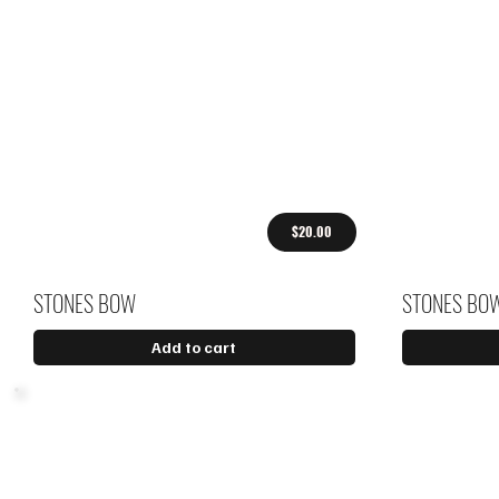
$20.00
STONES BOW
STONES BO
Add to cart