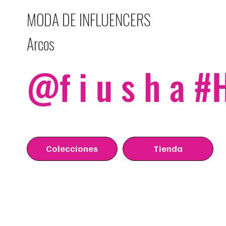
MODA DE INFLUENCERS
Arcos
@f i u s h a 
Colecciones
Tienda