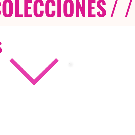
COLECCIONES
/ /
s