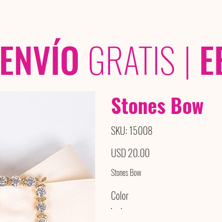
OLECCIONES
/ /
ENVÍO
GRATIS
|
E
Stones Bow
SKU
SKU:
15008
15008
Precio
USD 20.00
Stones Bow
Color