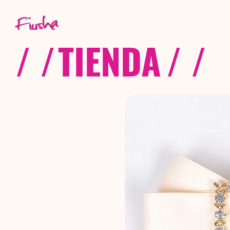
/ /
TIENDA
/ /
C