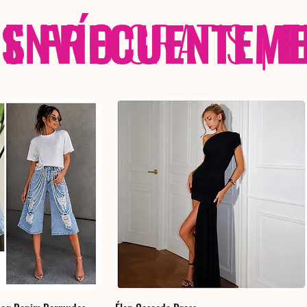
 FRECUENTEME
ENVÍO
GRATIS
|
E