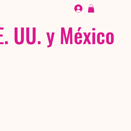
CALZADO
/ /
EX
E. UU. y México