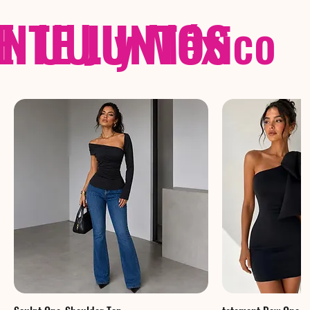
NTE JUNTOS
E. UU. y México