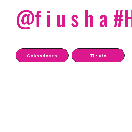
@f i u s h a 
Colecciones
Tienda