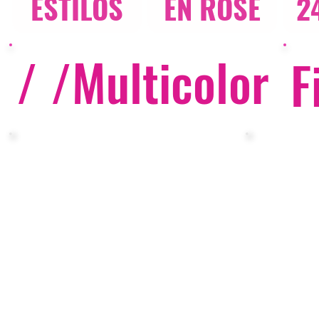
ESTILOS
EN ROSE
2
/ /
Multicolor
F