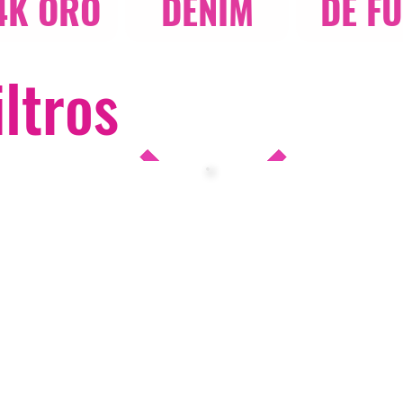
4K ORO
DENIM
DE F
iltros