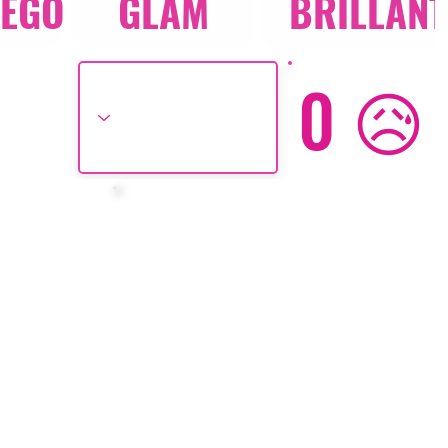
UEGO
GLAM
BRILLAN
0 😥