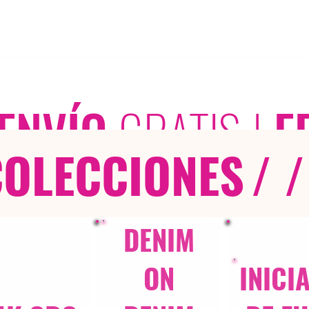
ENVÍO
GRATIS
|
E
COLECCIONES
/ /
DENIM
ON
INICI