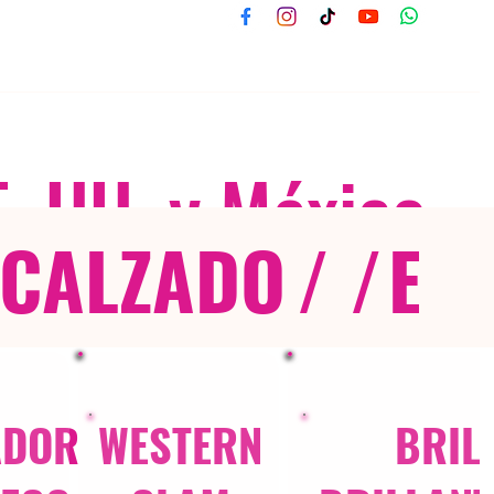
E. UU. y México
CALZADO
/ /
EX
ADOR
WESTERN
BRIL