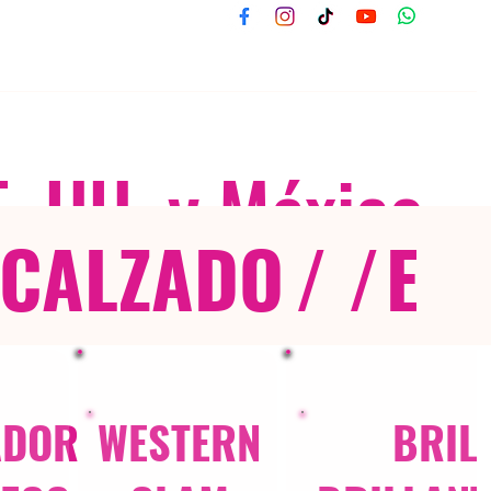
E. UU. y México
CALZADO
/ /
EX
ADOR
WESTERN
BRIL