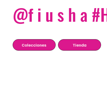
@f i u s h a 
Colecciones
Tienda