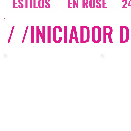
ESTILOS
EN ROSE
2
/ /
INICIADOR D