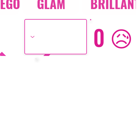
UEGO
GLAM
BRILLAN
0 😥