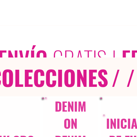
ENVÍO
GRATIS
|
E
COLECCIONES
/ /
DENIM
ON
INICI