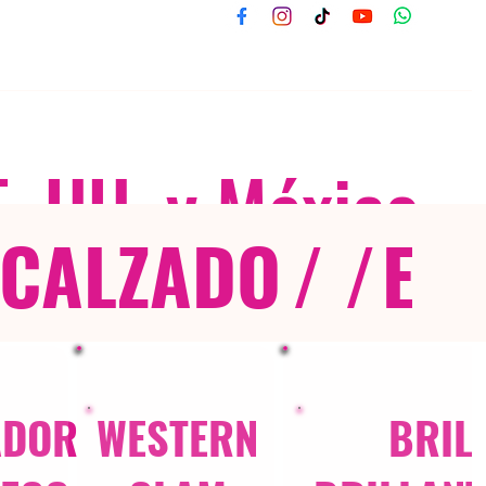
E. UU. y México
CALZADO
/ /
EX
ADOR
WESTERN
BRIL