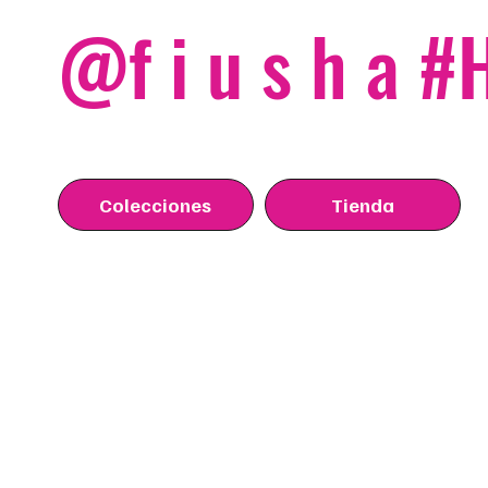
@f i u s h a 
Colecciones
Tienda