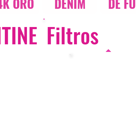
4K ORO
DENIM
DE F
TINE
Filtros