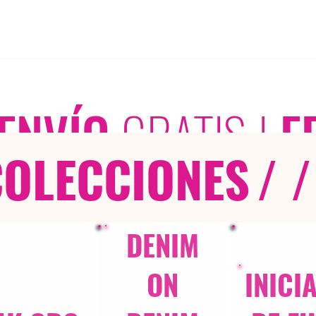
ENVÍO
GRATIS
|
E
COLECCIONES
/ /
DENIM
ON
INICI