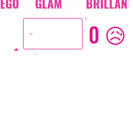
UEGO
GLAM
BRILLAN
0 😥