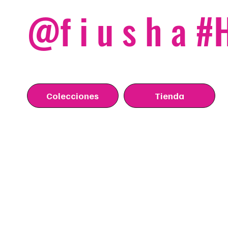
@f i u s h a 
Colecciones
Tienda