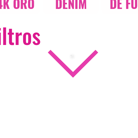
4K ORO
DENIM
DE F
iltros