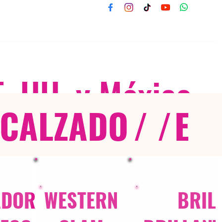
E. UU. y México
CALZADO
/ /
EX
ADOR
WESTERN
BRIL