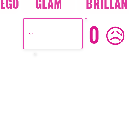
UEGO
GLAM
BRILLAN
0 😥