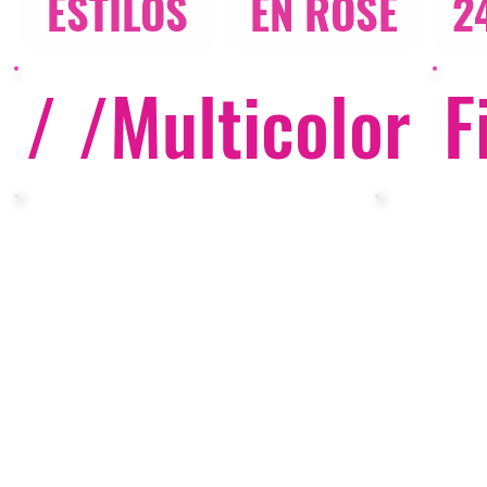
ESTILOS
EN ROSE
2
/ /
Multicolor
F