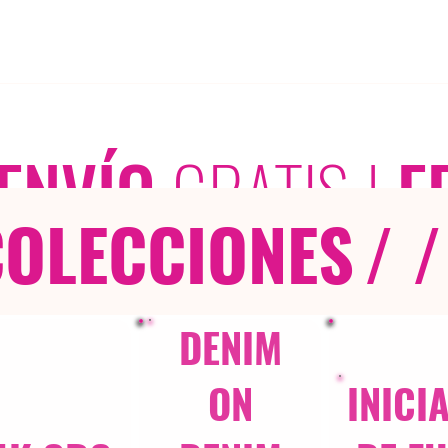
ENVÍO
GRATIS
|
E
COLECCIONES
/ /
DENIM
ON
INICI