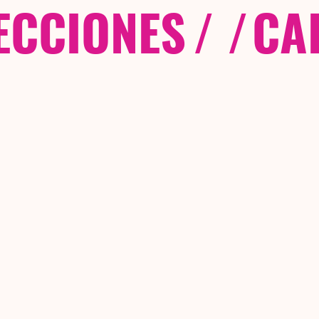
ECCIONES
/ /
CA