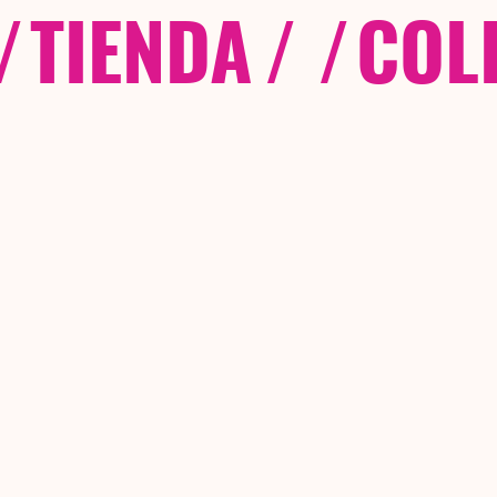
/
TIENDA
/ /
COL