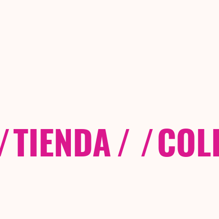
/
TIENDA
/ /
COL