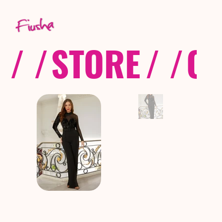
/ /
STORE
/ /
CO