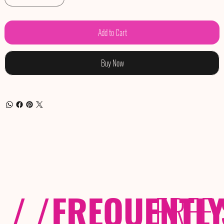
Add to Cart
Buy Now
/ /
FREQUENTL
FREE