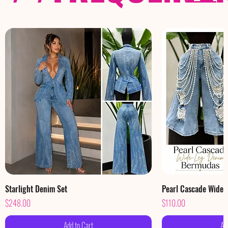
Starlight Denim Set
Pearl Cascade Wide
Price
Price
$248.00
$110.00
Add to Cart
Ad