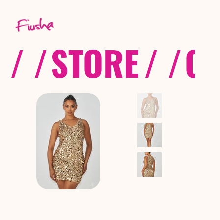
/ /
STORE
/ /
CO