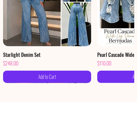
Starlight Denim Set
Pearl Cascade Wide
Price
Price
$248.00
$110.00
Add to Cart
Ad