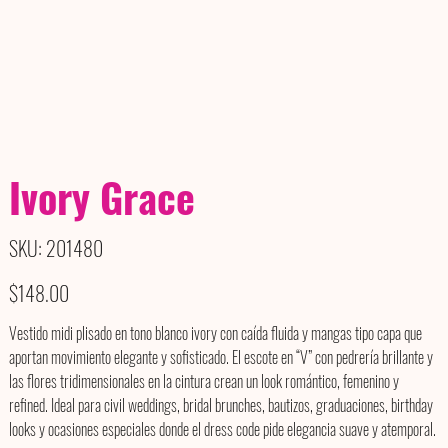
Ivory Grace
SKU
SKU:
201480
201480
Price
$148.00
Vestido midi plisado en tono blanco ivory con caída fluida y mangas tipo capa que
aportan movimiento elegante y sofisticado. El escote en “V” con pedrería brillante y
las flores tridimensionales en la cintura crean un look romántico, femenino y
refined. Ideal para civil weddings, bridal brunches, bautizos, graduaciones, birthday
looks y ocasiones especiales donde el dress code pide elegancia suave y atemporal.