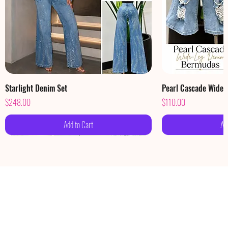
Starlight Denim Set
Pearl Cascade Wide
Price
Price
$248.00
$110.00
Add to Cart
Ad