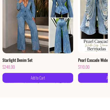
Starlight Denim Set
Pearl Cascade Wide
Price
Price
$248.00
$110.00
Add to Cart
Ad