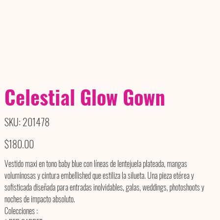
Celestial Glow Gown
SKU
SKU:
201478
201478
Price
$180.00
Vestido maxi en tono baby blue con líneas de lentejuela plateada, mangas
voluminosas y cintura embellished que estiliza la silueta. Una pieza etérea y
sofisticada diseñada para entradas inolvidables, galas, weddings, photoshoots y
noches de impacto absoluto.
Colecciones :