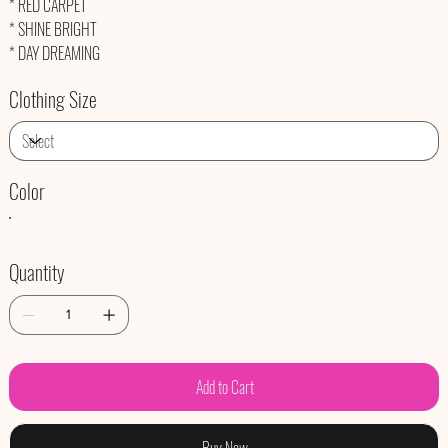
* RED CARPET
* SHINE BRIGHT
* DAY DREAMING
Clothing Size
Color
Quantity
Add to Cart
Buy Now