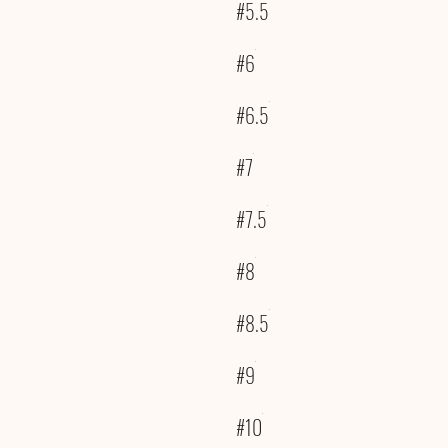
#5.5
#6
#6.5
#7
#7.5
#8
#8.5
#9
#10