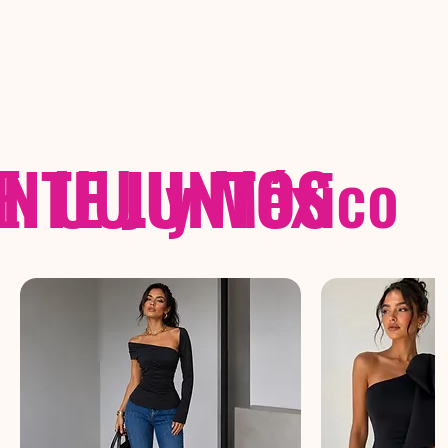
NTE JUNTOS
E. UU. y México