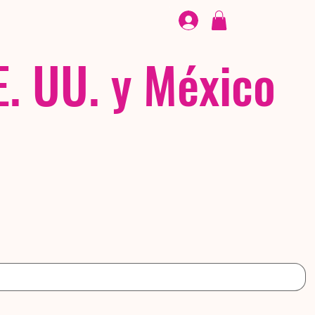
CALZADO
/ /
EX
E. UU. y México