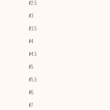
#2.5
#3
#3.5
#4
#4.5
#5
#5.5
#6
#7