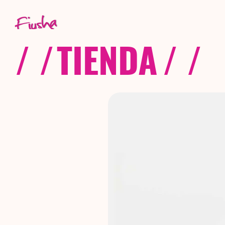
/ /
TIENDA
/ /
C