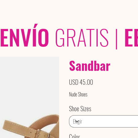
OLECCIONES
/ /
ENVÍO
GRATIS
|
E
Sandbar
Precio
USD 45.00
Nude Shoes
Shoe Sizes
Color