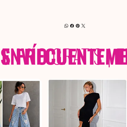
 FRECUENTEME
ENVÍO
GRATIS
|
E