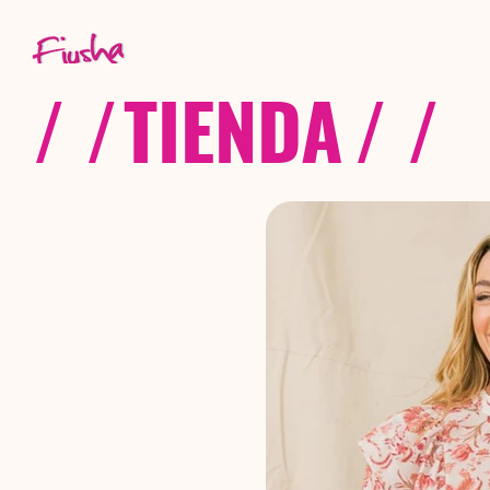
/ /
TIENDA
/ /
C