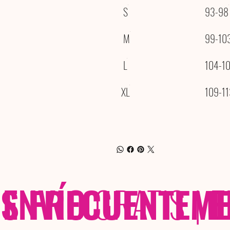
S
93-98
M
99-10
L
104-1
XL
109-11
 FRECUENTEME
ENVÍO
GRATIS
|
E