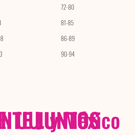
72-80
3
81-85
08
86-89
3
90-94
NTE JUNTOS
E. UU. y México