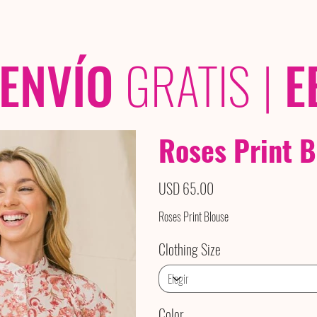
OLECCIONES
/ /
ENVÍO
GRATIS
|
E
Roses Print B
Precio
USD 65.00
Roses Print Blouse
Clothing Size
Color