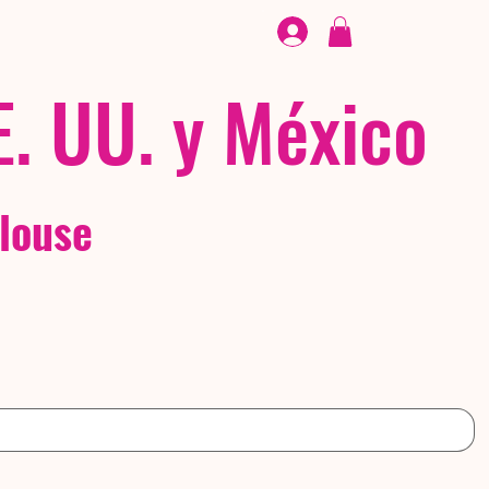
CALZADO
/ /
EX
E. UU. y México
louse