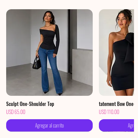
Sculpt One-Shoulder Top
Vista rápida
tatement Bow One-S
Vis
Precio
Precio
USD 65.00
USD 110.00
Agregar al carrito
Agrega