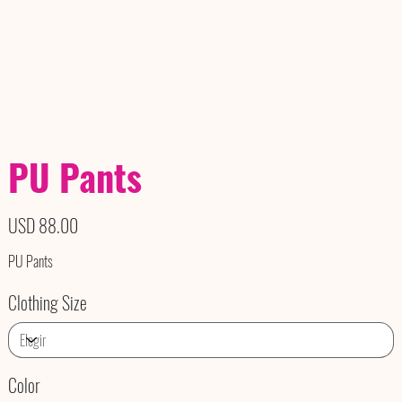
PU Pants
Precio
USD 88.00
PU Pants
Clothing Size
Color