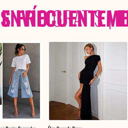
 FRECUENTEME
ENVÍO
GRATIS
|
E