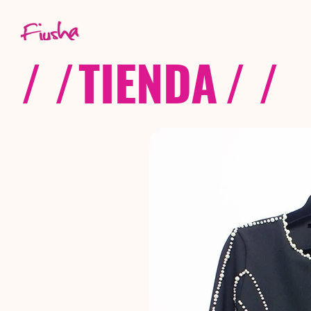
/ /
TIENDA
/ /
C