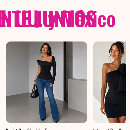
NTE JUNTOS
E. UU. y México