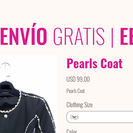
OLECCIONES
/ /
ENVÍO
GRATIS
|
E
Pearls Coat
Precio
USD 99.00
Pearls Coat
Clothing Size
Color