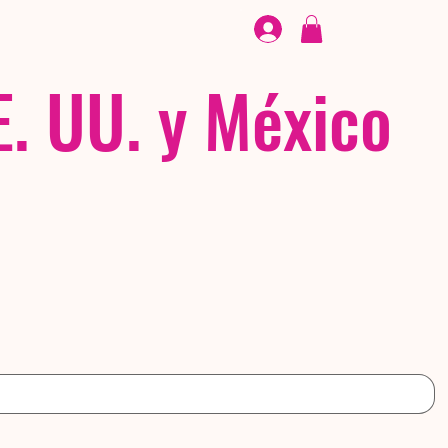
CALZADO
/ /
EX
E. UU. y México