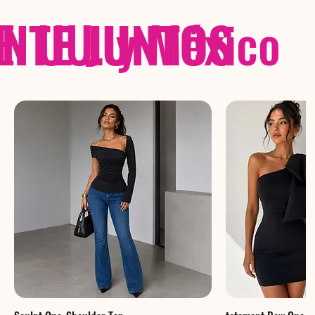
NTE JUNTOS
E. UU. y México