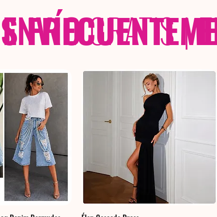
 FRECUENTEME
ENVÍO
GRATIS
|
E