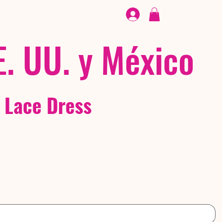
CALZADO
/ /
EX
E. UU. y México
 Lace Dress