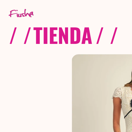
/ /
TIENDA
/ /
C