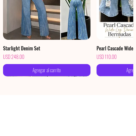
Starlight Denim Set
Pearl Cascade Wide
Precio
Precio
USD 248.00
USD 110.00
Agregar al carrito
Agrega