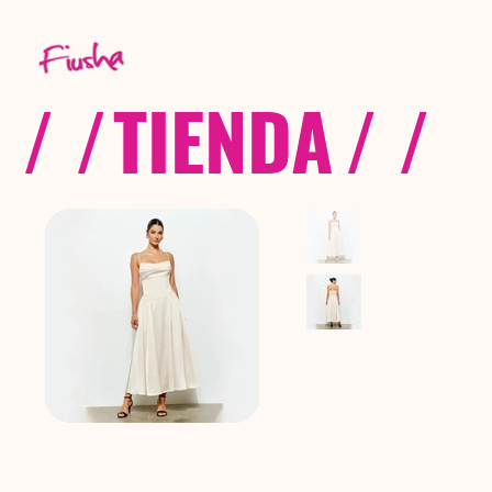
/ /
TIENDA
/ /
C