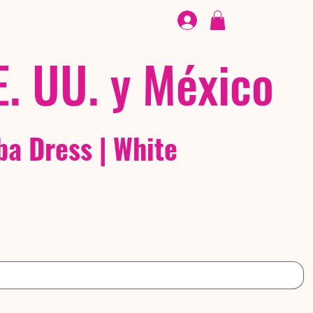
CALZADO
/ /
EX
E. UU. y México
a Dress | White