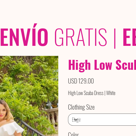
OLECCIONES
/ /
ENVÍO
GRATIS
|
E
High Low Scub
Precio
USD 129.00
High Low Scuba Dress | White
Clothing Size
Color