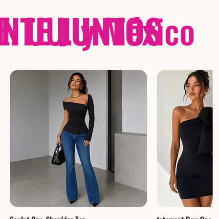
NTE JUNTOS
E. UU. y México