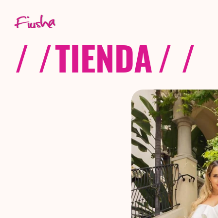
/ /
TIENDA
/ /
C