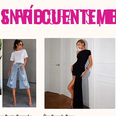
 FRECUENTEME
ENVÍO
GRATIS
|
E