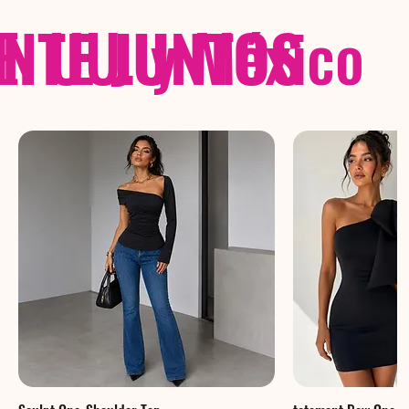
NTE JUNTOS
E. UU. y México