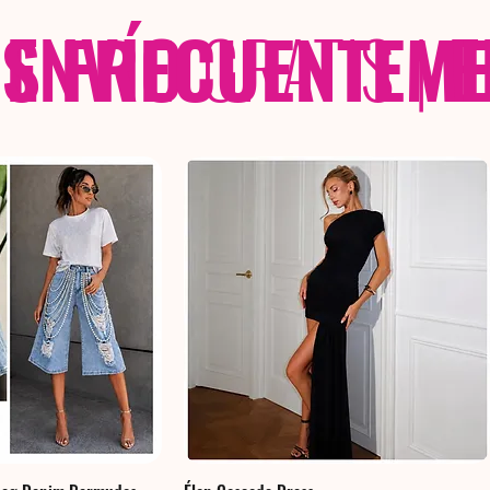
 FRECUENTEME
ENVÍO
GRATIS
|
E