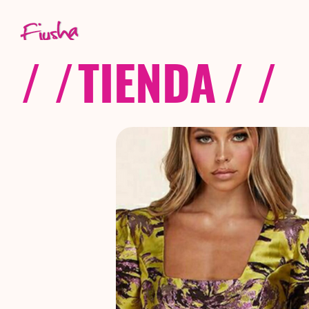
/ /
TIENDA
/ /
C