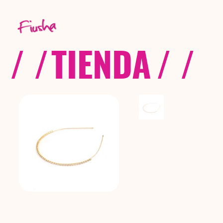
/ /
TIENDA
/ /
C