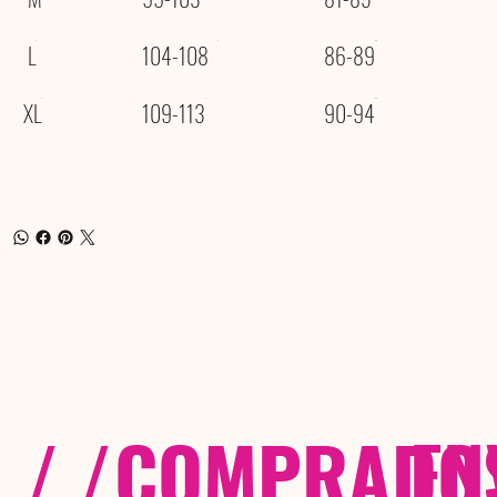
L
104-108
86-89
XL
109-113
90-94
/ /
COMPRADOS
EN