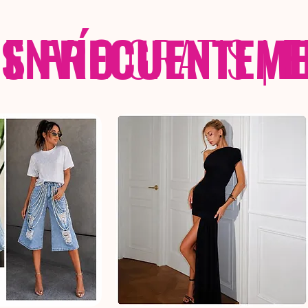
 FRECUENTEME
ENVÍO
GRATIS
|
E