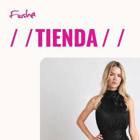
/ /
TIENDA
/ /
C