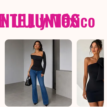
NTE JUNTOS
E. UU. y México