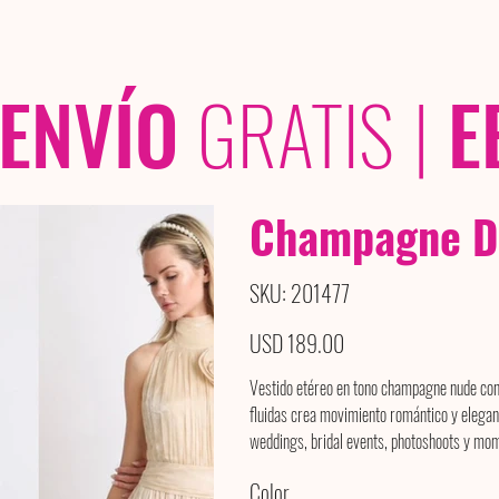
OLECCIONES
/ /
ENVÍO
GRATIS
|
E
Champagne D
SKU
SKU:
201477
201477
Precio
USD 189.00
Vestido etéreo en tono champagne nude con c
fluidas crea movimiento romántico y elegant
weddings, bridal events, photoshoots y mom
Color