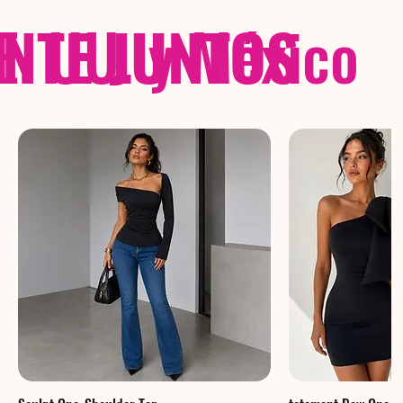
NTE JUNTOS
E. UU. y México