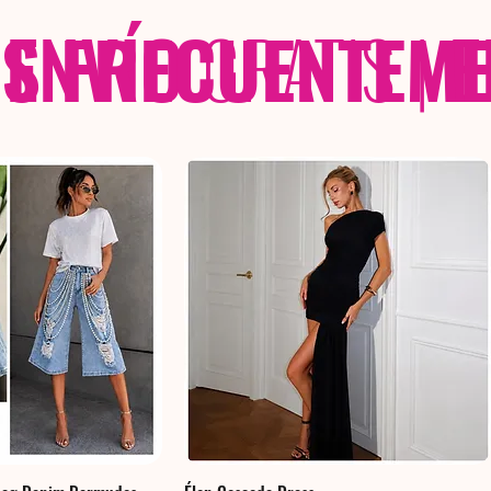
 FRECUENTEME
ENVÍO
GRATIS
|
E