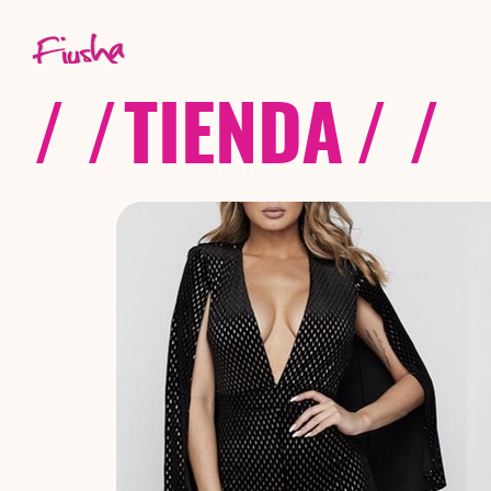
/ /
TIENDA
/ /
C