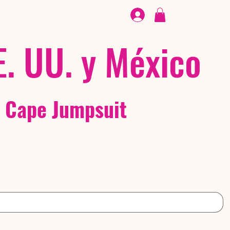
CALZADO
/ /
EX
E. UU. y México
 Cape Jumpsuit