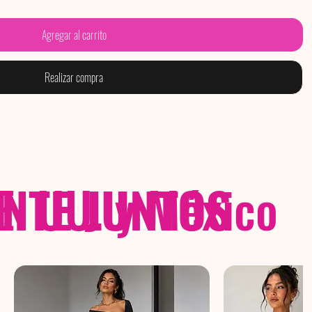
Agregar al carrito
Realizar compra
NTE JUNTOS
E. UU. y México