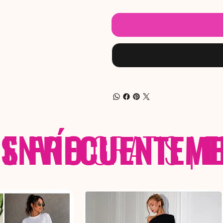
 FRECUENTEME
ENVÍO
GRATIS
|
E