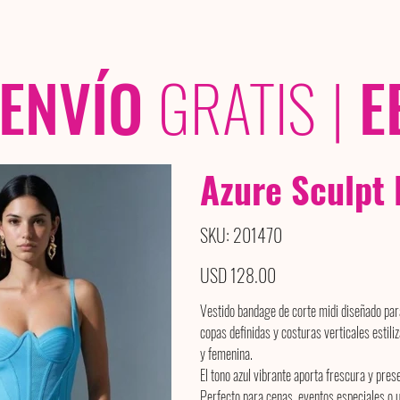
OLECCIONES
/ /
ENVÍO
GRATIS
|
E
Azure Sculpt
SKU
SKU:
201470
201470
Precio
USD 128.00
Vestido bandage de corte midi diseñado para 
copas definidas y costuras verticales estili
y femenina.
El tono azul vibrante aporta frescura y pres
Perfecto para cenas, eventos especiales o u