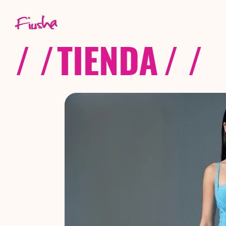
/ /
TIENDA
/ /
C