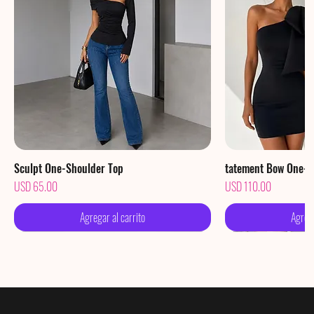
Sculpt One-Shoulder Top
Vista rápida
tatement Bow One-S
Vis
Precio
Precio
USD 65.00
USD 110.00
Agregar al carrito
Agrega