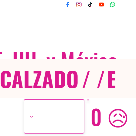
E. UU. y México
CALZADO
/ /
EX
0 😥