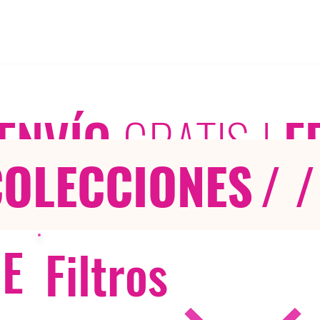
ENVÍO
GRATIS
|
E
COLECCIONES
/ /
E
Filtros