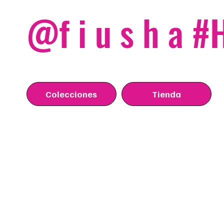
@f i u s h a 
Colecciones
Tienda