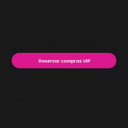
Miércoles
10am - 7pm
Jueves
10am - 7pm
Viernes
10am - 7pm
Sábado
10am - 7pm
Domingo
11am - 5pm
Para compras VIP y fuera del horario de atención. Reserva ahora.
Reservar compras VIP
@fiusha
FASHION
.
Creado por:
By SwipeRight.