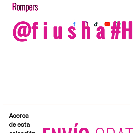
Rompers
@f i u s h a 
Acerca
de esta