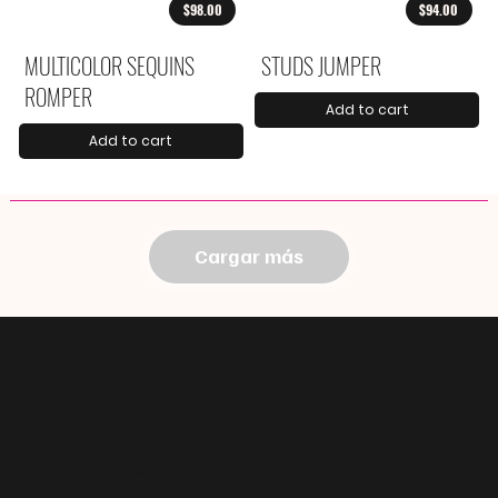
$98.00
$94.00
MULTICOLOR SEQUINS
STUDS JUMPER
ROMPER
Add to cart
Add to cart
Cargar más
@
f i u