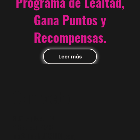
Programa de Lealtad,
Gana Puntos y
Recompensas.
Leer más
Contacto
FIUSHA | McALLEN
+1 956-800-4589
info@f i u s h a
FASHION
.com