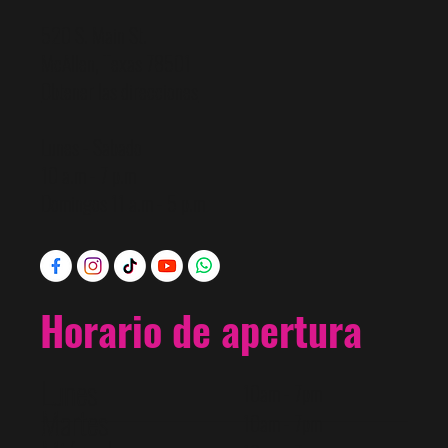
520 S. Main St.
McAllen, Texas 78501
Obtener las direcciones
Lunes - Sabado
10 a.m - 7 p.m
Domingos 11 a.m - 5 p.m
Horario de apertura
Lunes
10am - 7pm
Martes
10am - 7pm