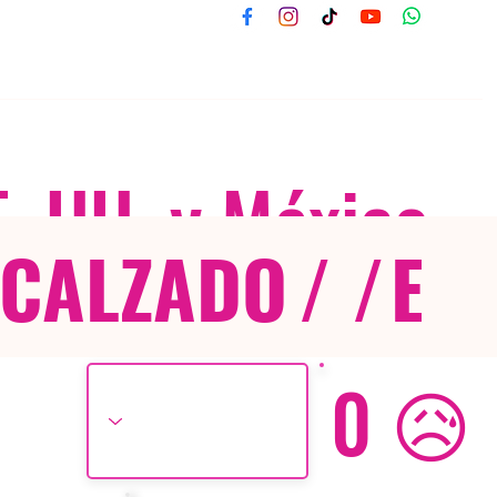
E. UU. y México
CALZADO
/ /
EX
0 😥