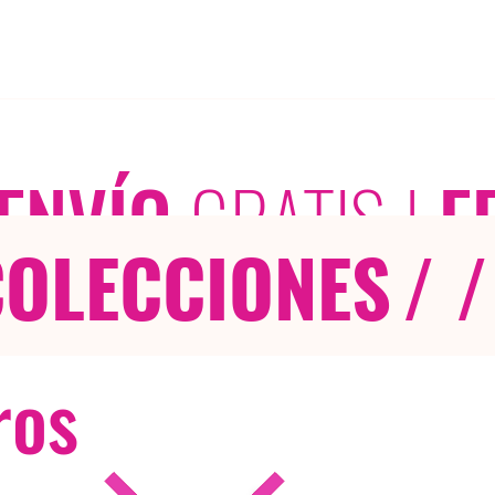
ENVÍO
GRATIS
|
E
COLECCIONES
/ /
ros