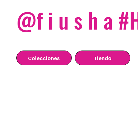
@f i u s h a 
Colecciones
Tienda