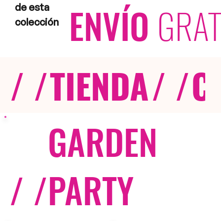
ENVÍO
GRAT
de esta
colección
/ /
TIENDA
/ /
C
GARDEN
/ /
PARTY