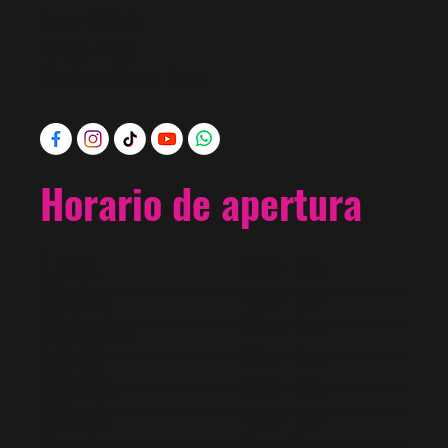
Lunes - Sabado
10 a.m - 7 p.m
Domingos 11 a.m - 5 p.m
Horario de apertura
Lunes
10am - 7pm
Martes
10am - 7pm
Miércoles
10am - 7pm
Jueves
10am - 7pm
Viernes
10am - 7pm
Sábado
10am - 7pm
Domingo
11am - 5pm