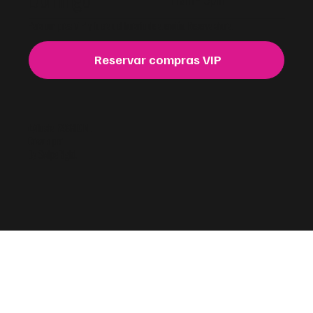
Para compras VIP y fuera del horario de atención. Reserva ahora.
Reservar compras VIP
@fiusha
FASHION
.
Creado por:
By SwipeRight.