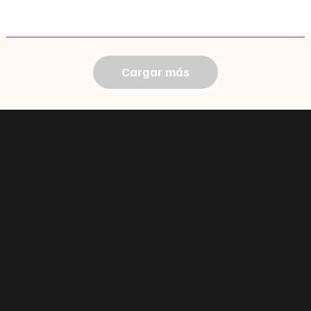
Cargar más
@
f i u
s h a