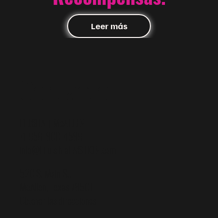
Leer más
Contacto
FIUSHA | McALLEN
+1 956-800-4589
info@f i u s h a
FASHION
.com
520 S. Main St.
McAllen, Texas 78501
Obtener las direcciones