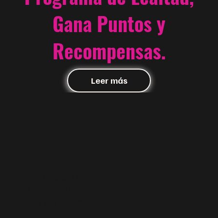
Gana Puntos y
Recompensas.
Leer más
Contacto
FIUSHA | McALLEN
+1 956-800-4589
info@f i u s h a
FASHION
.com