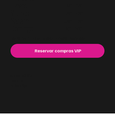
Jueves
10am - 7pm
Viernes
10am - 7pm
Sábado
10am - 7pm
Domingo
11am - 5pm
Para compras VIP y fuera del horario de atención. Reserva ahora.
Reservar compras VIP
@fiusha
FASHION
.
Creado por:
By SwipeRight.