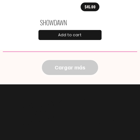
$45.00
SHOWDAWN
Add to cart
Cargar más
@
f i u