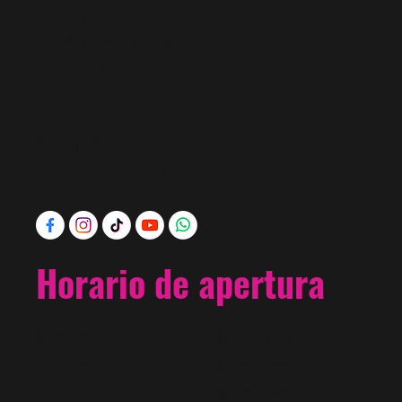
520 S. Main St.
McAllen, Texas 78501
Obtener las direcciones
Lunes - Sabado
10 a.m - 7 p.m
Domingos 11 a.m - 5 p.m
Horario de apertura
Lunes
10am - 7pm
Martes
10am - 7pm
Miércoles
10am - 7pm