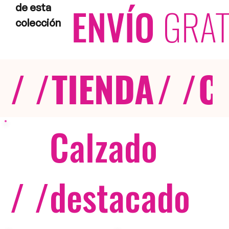
ENVÍO
GRAT
de esta
colección
/ /
TIENDA
/ /
C
Calzado
/ /
destacado