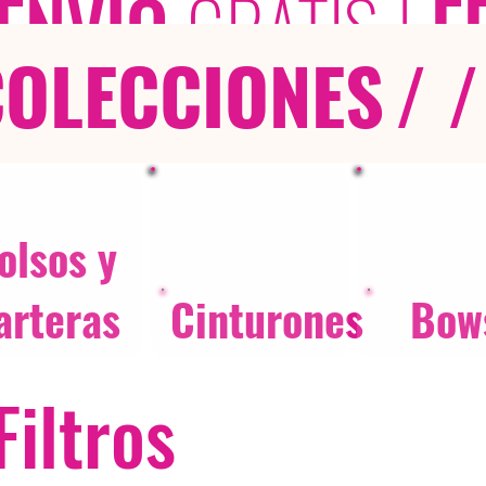
ENVÍO
GRATIS
|
E
COLECCIONES
/ /
olsos y
arteras
Cinturones
Bow
Filtros