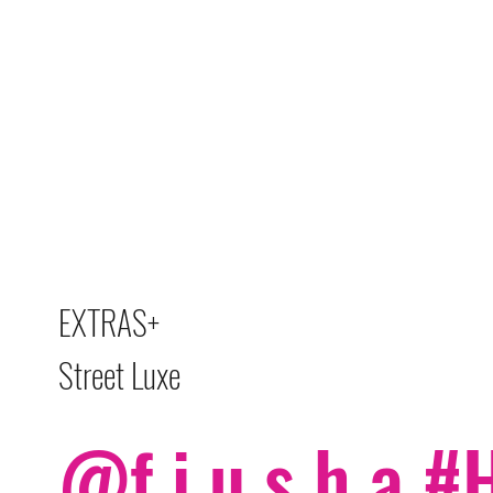
EXTRAS+
Street Luxe
@f i u s h a 