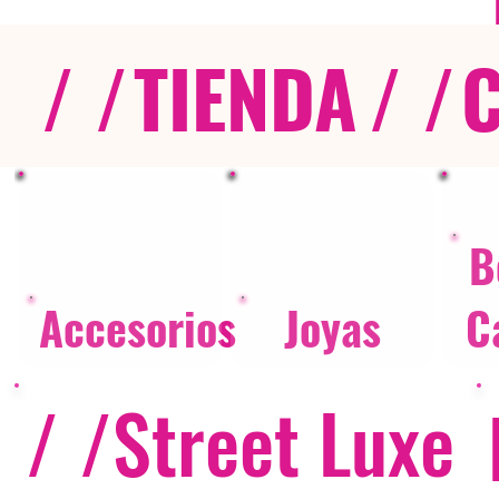
/ /
TIENDA
/ /
B
Accesorios
Joyas
C
/ /
Street Luxe