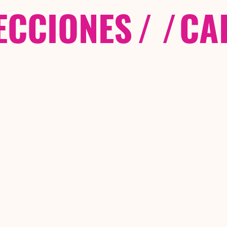
ECCIONES
/ /
CA