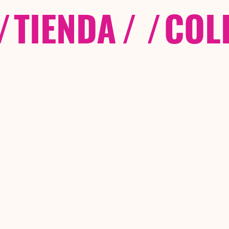
/
TIENDA
/ /
COL