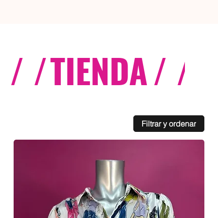
/ /
TIENDA
/ /
C
Filtrar y ordenar