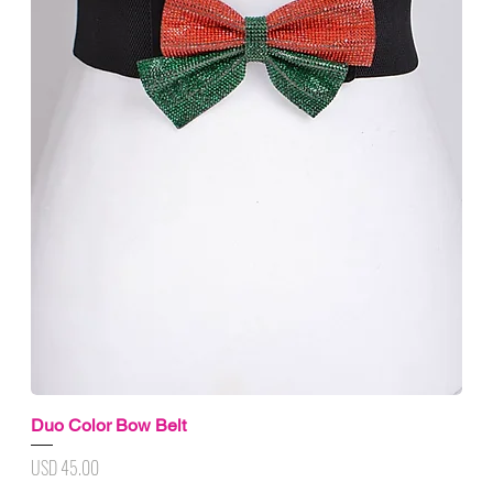
Duo Color Bow Belt
Precio
USD 45.00