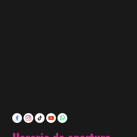
FIUSHA | McALLEN
+1 956-800-4589
info@f i u s h a
FASHION
.com
520 S. Main St.
McAllen, Texas 78501
Obtener las direcciones
Lunes - Sabado
10 a.m - 7 p.m
Domingos 11 a.m - 5 p.m