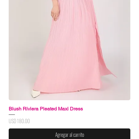
Blush Riviera Pleated Maxi Dress
Precio
USD 180.00
Agregar al carrito