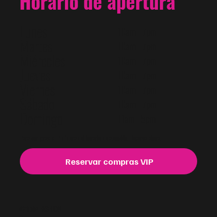
Horario de apertura
Lunes
10am - 7pm
Martes
10am - 7pm
Miércoles
10am - 7pm
Jueves
10am - 7pm
Viernes
10am - 7pm
Sábado
10am - 7pm
Domingo
11am - 5pm
Para compras VIP y fuera del horario de atención. Reserva ahora.
Reservar compras VIP
@fiusha
FASHION
.