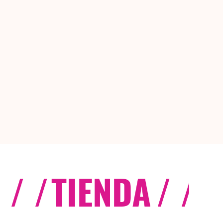
/ /
TIENDA
/ /
C