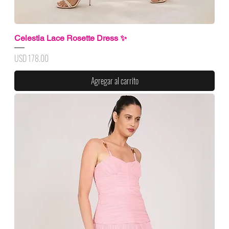
Celestia Lace Rosette Dress ✨
Precio
USD 178.00
Agregar al carrito