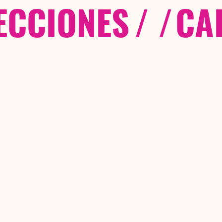
ECCIONES
/ /
CA