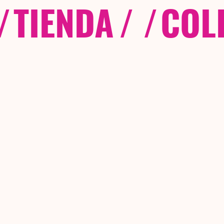
/
TIENDA
/ /
COL