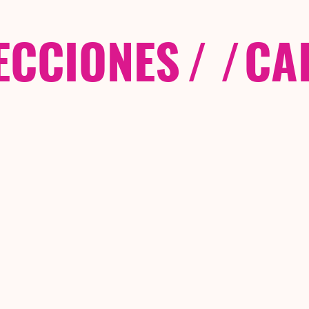
ECCIONES
/ /
CA