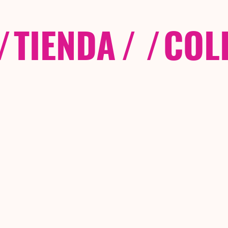
/
TIENDA
/ /
COL