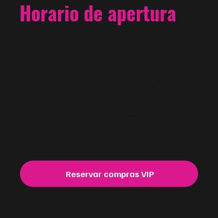
Horario de apertura
Lunes
10am - 7pm
Martes
10am - 7pm
Miércoles
10am - 7pm
Jueves
10am - 7pm
Viernes
10am - 7pm
Sábado
10am - 7pm
Domingo
11am - 5pm
Para compras VIP y fuera del horario de atención. Reserva ahora.
Reservar compras VIP