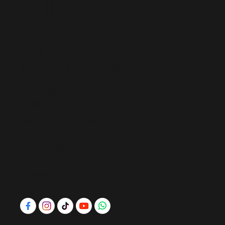
Contacto
FIUSHA | McALLEN
+1 956-800-4589
info@f i u s h a
FASHION
.com
520 S. Main St.
McAllen, Texas 78501
Obtener las direcciones
Lunes - Sabado
10 a.m - 7 p.m
Domingos 11 a.m - 5 p.m