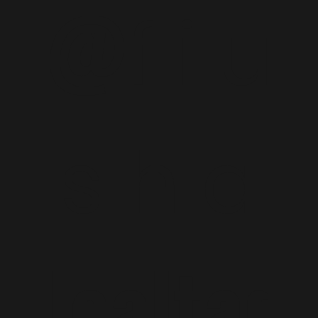
@
f i u
s h a
Lealtad