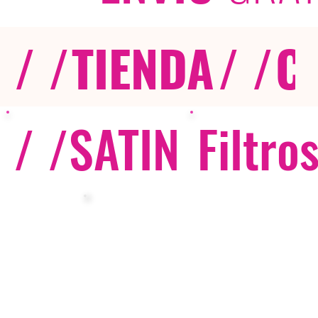
/ /
TIENDA
/ /
C
/ /
SATIN
Filtro