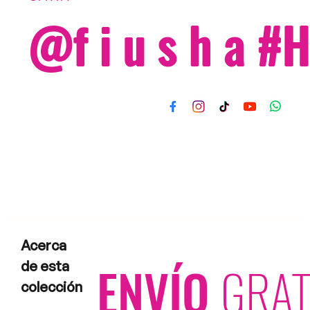
@f i u s h a 
Acerca
ENVÍO
GRAT
de esta
colección