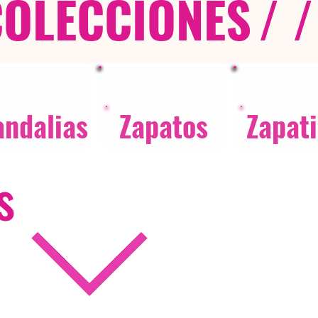
COLECCIONES
/ /
andalias
Zapatos
Zapati
s