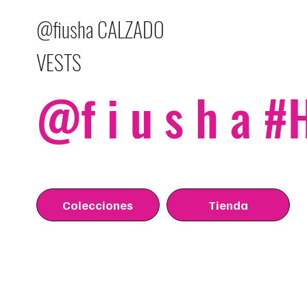
@fiusha CALZADO
VESTS
@f i u s h a 
Colecciones
Tienda