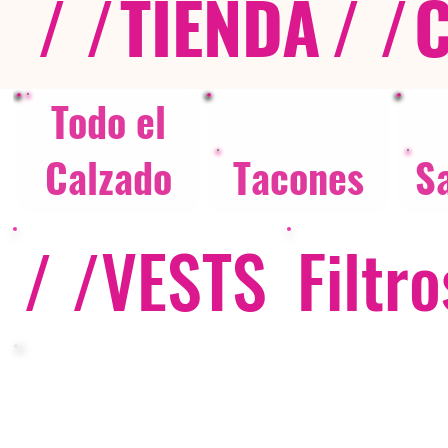
/ /
TIENDA
/ /
Todo el
Calzado
Tacones
S
/ /
VESTS
Filtro