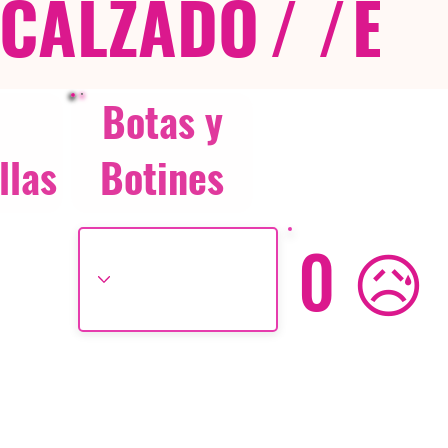
CALZADO
/ /
EX
Botas y
llas
Botines
0 😥