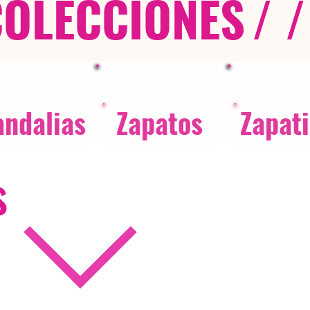
COLECCIONES
/ /
andalias
Zapatos
Zapati
s