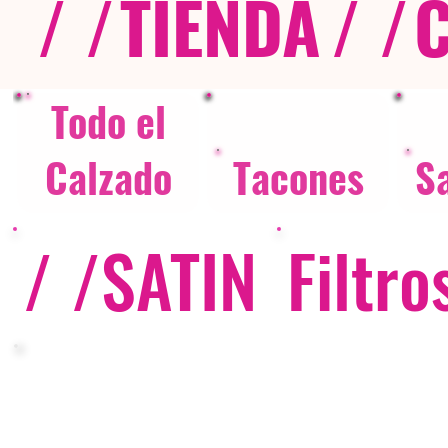
/ /
TIENDA
/ /
Todo el
Calzado
Tacones
S
/ /
SATIN
Filtro