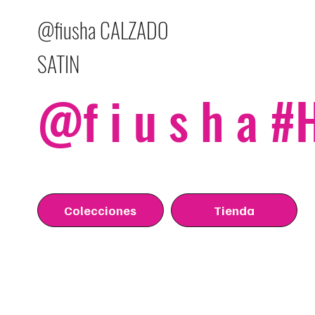
@fiusha CALZADO
SATIN
@f i u s h a 
Colecciones
Tienda