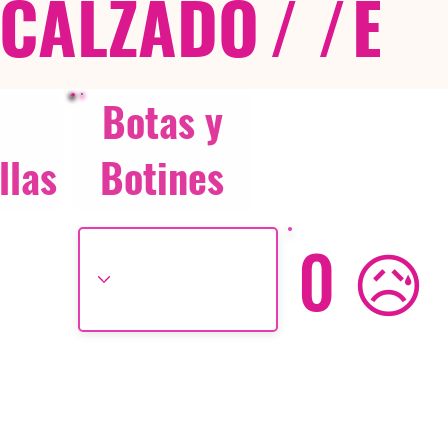
CALZADO
/ /
EX
Botas y
llas
Botines
0 😥